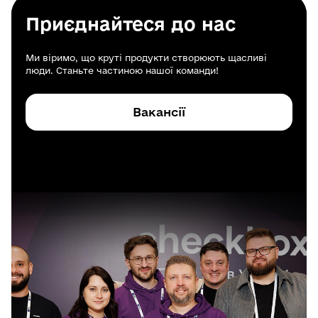
Приєднайтеся до нас
Андрій Сухов
Ми віримо, що круті продукти створюють щасливі
Co-founder, Checkbox Group
люди. Станьте частиною нашої команди!
Вакансії