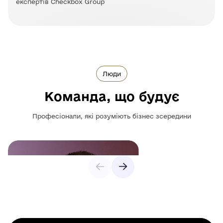
експертів Checkbox Group
Люди
Команда, що будує
Професіонали, які розуміють бізнес зсередини
Операційне лідерство, управління процесами та
реалізація стратегії.